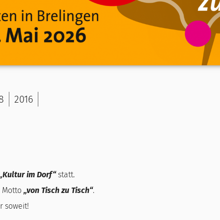
8
2016
„Kultur im Dorf“
statt.
m Motto
„von Tisch zu Tisch“
.
r soweit!