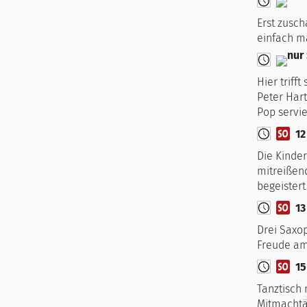
Erst zusch
einfach m
Hier triff
Peter Har
Pop servie
12
Die Kinder
mitreißend
begeistert
13
Drei Saxo
Freude a
15
Tanztisch
Mitmachtä