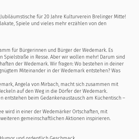
Jubiläumstische für 20 Jahre Kulturverein Brelinger Mitte!
 Plakate, Spiele und vieles mehr erzählen von den
gramm für Bürgerinnen und Bürger der Wedemark. Es
en Spielstraße in Resse. Aber wir wollen mehr! Darum sind
schaften der Wedemark. Wir fragen: Wo bestehen in deiner
rgnügtem Miteinander in der Wedemark entstehen? Was
demark, Angela von Mirbach, macht sich zusammen mit
rdeckeln auf den Weg in die Dörfer der Wedemark.
een entstehen beim Gedankenaustausch am Küchentisch –
ee wird in einer der Wedemärker Ortschaften, mit
 weiteren gemeinschaftlichen Aktionen inspirieren.
rz, Humor und ordentlich Geschmack.