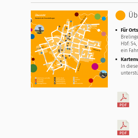
Üb
Für Ort
Breling
Hbf: S4
ein Fah
Kartenv
In dies
unterst