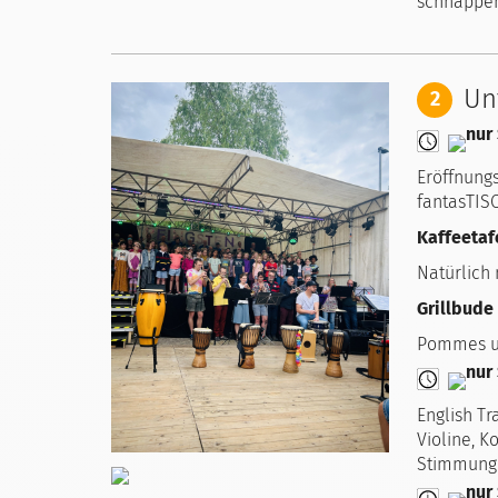
schnappen
Un
2
Eröffnung
fantasTIS
Kaffeetaf
Natürlich
Grillbude
Pommes un
English Tr
Violine, K
Stimmung 