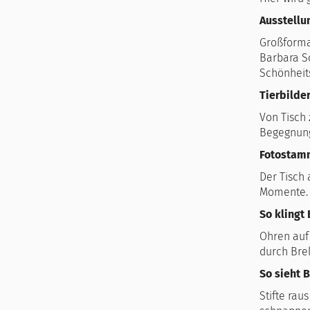
Ausstellu
Großformat
Barbara Sc
Schönheit
Tierbilde
Von Tisch 
Begegnung
Fotostamm
Der Tisch 
Momente.
So klingt
Ohren auf 
durch Bre
So sieht 
Stifte rau