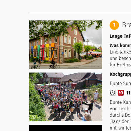
Br
1
Lange Taf
Was kommt
Eine lang
und besch
für Brelin
Kochgrup
Bunte Sup
11
Bunte Kar
Von Tisch
durchs Dor
„Tanz der
mit, wir f