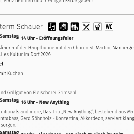
, Platz nehmen und Brelingen Farbe geben!
term Schauer
14 Uhr - Eröffnungsfeier
sfeier auf der Hauptbühne mit den Chören St. Martini, Männerge
CHes Kultur im Dorf 2026
el
 mit Kuchen
d Grillgut von Fleischerei Grimsehl
16 Uhr - New Anything
aditionals and more, Das Trio „New Anything“, bestehend aus Mar
ontrabass, Gerd Söhnholz - Konzertina, Akkordeon, serviert klang
sorgen.