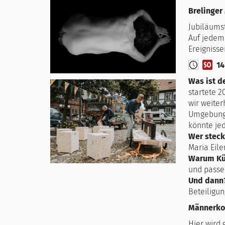
Brelinger
Jubiläumst
Auf jedem 
Ereignisse
14
Was ist d
startete 2
wir weiter
Umgebung 
könnte je
Wer steck
Maria Eile
Warum Kü
und passe
Und dann
Beteiligun
Männerko
Hier wird 