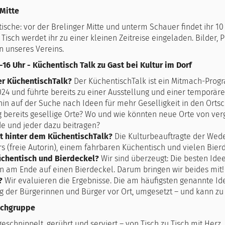
 Mitte
ische: vor der Brelinger Mitte und unterm Schauer findet ihr 10 
Tisch werdet ihr zu einer kleinen Zeitreise eingeladen. Bilder,
n unseres Vereins.
-16 Uhr - Küchentisch Talk zu Gast bei Kultur im Dorf
er KüchentischTalk?
Der KüchentischTalk ist ein Mitmach-Pro
024 und führte bereits zu einer Ausstellung und einer temporär
hin auf der Suche nach Ideen für mehr Geselligkeit in den Ort
bereits gesellige Orte? Wo und wie könnten neue Orte von ve
de und jeder dazu beitragen?
t hinter dem KüchentischTalk?
Die Kulturbeauftragte der We
rs (freie Autorin), einem fahrbaren Küchentisch und vielen Bie
chentisch und Bierdeckel?
Wir sind überzeugt: Die besten Id
n am Ende auf einen Bierdeckel. Darum bringen wir beides mit!
?
Wir evaluieren die Ergebnisse. Die am häufigsten genannte Id
g der Bürgerinnen und Bürger vor Ort, umgesetzt – und kann zu
chgruppe
geschnippelt, gerührt und serviert – von Tisch zu Tisch mit He