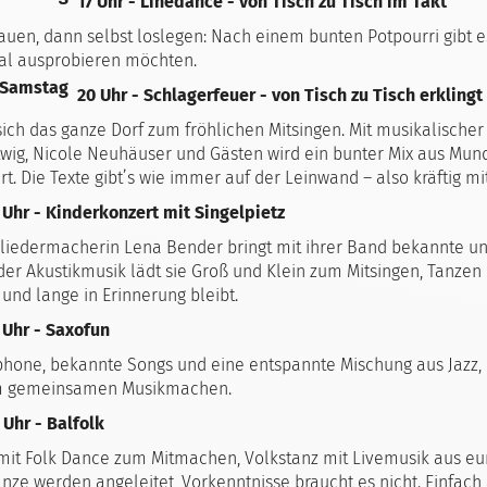
17 Uhr - Linedance - von Tisch zu Tisch im Takt
auen, dann selbst loslegen: Nach einem bunten Potpourri gibt 
al ausprobieren möchten.
20 Uhr - Schlagerfeuer - von Tisch zu Tisch erklingt
t sich das ganze Dorf zum fröhlichen Mitsingen. Mit musikalisch
twig, Nicole Neuhäuser und Gästen wird ein bunter Mix aus Mund
rt. Die Texte gibt’s wie immer auf der Leinwand – also kräftig mi
 Uhr - Kinderkonzert mit Singelpietz
liedermacherin Lena Bender bringt mit ihrer Band bekannte und
er Akustikmusik lädt sie Groß und Klein zum Mitsingen, Tanzen 
 und lange in Erinnerung bleibt.
 Uhr - Saxofun
phone, bekannte Songs und eine entspannte Mischung aus Jazz, 
m gemeinsamen Musikmachen.
 Uhr - Balfolk
 mit Folk Dance zum Mitmachen, Volkstanz mit Livemusik aus eu
nze werden angeleitet, Vorkenntnisse braucht es nicht. Einfach