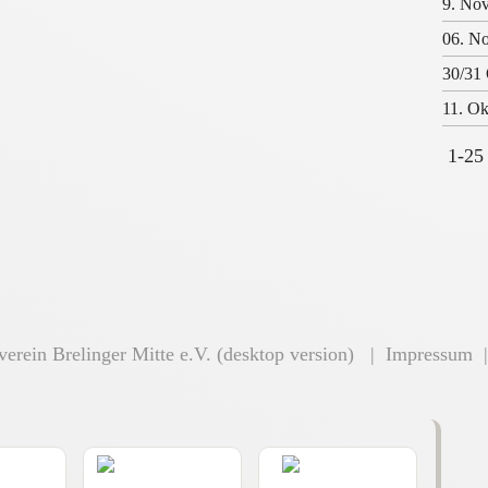
9. Nov
06. No
30/31 
11. Ok
1-25
erein Brelinger Mitte e.V. (desktop version) |
Impressum