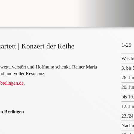
1-25
artett | Konzert der Reihe
Was b
ewegt, verstört und Hoffnung schenkt. Rainer Maria
3. bis
end und voller Resonanz.
26. Ju
brelingen.de
.
20. Ju
bis 19
12. Ju
in Brelingen
23./24
Nachru