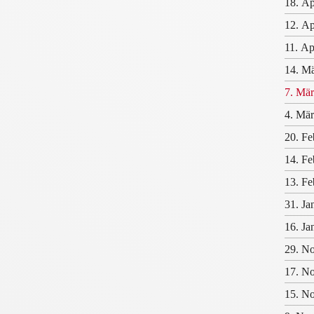
18. Ap
12. Ap
11. Ap
14. Mä
7. Mär
4. Mär
20. Fe
14. Fe
13. Fe
31. Ja
16. Ja
29. No
17. No
15. No