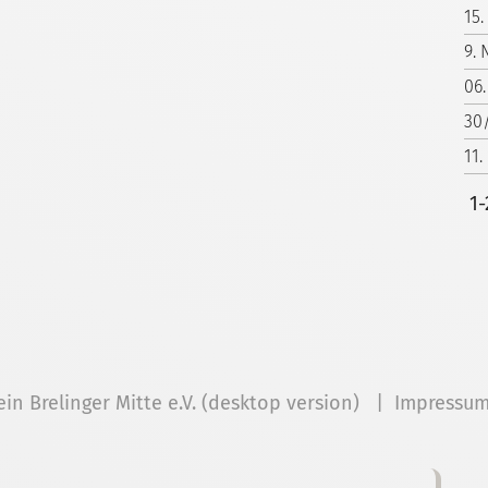
15.
9. 
06.
30
11.
1-
ein Brelinger Mitte e.V. (desktop version) |
Impressu