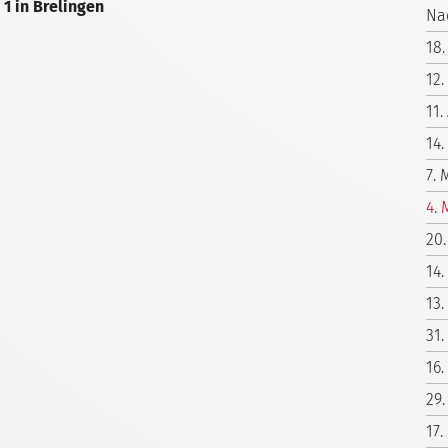
 1 in Brelingen
Nac
18.
12.
11.
14.
7. 
4. 
20.
14.
13.
31.
16.
29.
17.