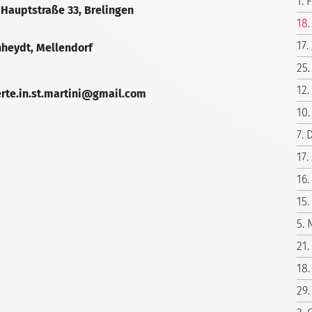
1. 
, Hauptstraße 33, Brelingen
18.
17
hheydt, Mellendorf
25.
12.
erte.in.st.martini@gmail.com
10.
7. 
17.
16.
15.
5. 
21.
18.
29.