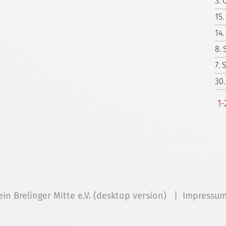
3. 
15.
14.
8.
7.
30.
1-
ein Brelinger Mitte e.V. (desktop version) |
Impressu