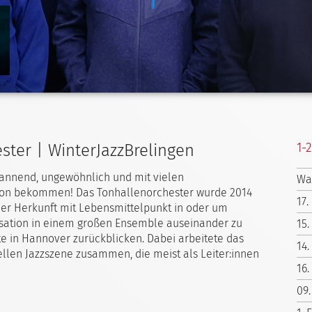
1-
ster | WinterJazzBrelingen
pannend, ungewöhnlich und mit vielen
Wa
von bekommen! Das Tonhallenorchester wurde 2014
17.
her Herkunft mit Lebensmittelpunkt in oder um
sation in einem großen Ensemble auseinander zu
15.
te in Hannover zurückblicken. Dabei arbeitete das
14.
llen Jazzszene zusammen, die meist als Leiter:innen
16.
09.