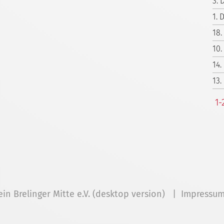
3. 
1. 
18.
10.
14.
13.
1-
ein Brelinger Mitte e.V. (desktop version) |
Impressu