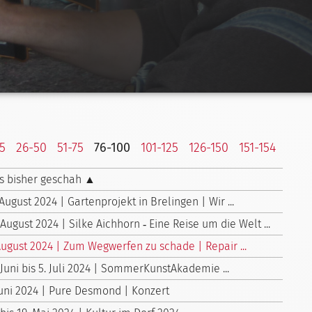
25
26-50
51-75
76-100
101-125
126-150
151-154
s bisher geschah ▲
 August 2024 | Gartenprojekt in Brelingen | Wir ...
 August 2024 | Silke Aichhorn ‑ Eine Reise um die Welt ...
August 2024 | Zum Wegwerfen zu schade | Repair ...
 Juni bis 5. Juli 2024 | Sommer­Kunst­Akademie ...
Juni 2024 | Pure Desmond | Konzert