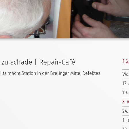
1-
 zu schade | Repair-Café
s macht Station in der Brelinger Mitte. Defektes
Wa
17.
10.
3. 
24.
1. 