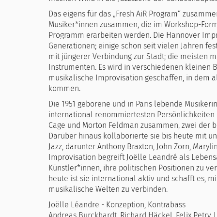
Das eigens für das „Fresh AiR Program“ zusamme
Musiker*innen zusammen, die im Workshop-Form
Programm erarbeiten werden. Die Hannover Impro
Generationen; einige schon seit vielen Jahren fe
mit jüngerer Verbindung zur Stadt; die meisten 
Instrumenten. Es wird in verschiedenen kleinen 
musikalische Improvisation geschaffen, in dem al
kommen.
Die 1951 geborene und in Paris lebende Musikeri
international renommiertesten Persönlichkeiten d
Cage und Morton Feldman zusammen, zwei der b
Darüber hinaus kollaborierte sie bis heute mit 
Jazz, darunter Anthony Braxton, John Zorn, Marylin
Improvisation begreift Joëlle Leandré als Lebens
Künstler*innen, ihre politischen Positionen zu ve
heute ist sie international aktiv und schafft es,
musikalische Welten zu verbinden.
Joëlle Léandre - Konzeption, Kontrabass
Andreas Burckhardt, Richard Häckel, Felix Petry,