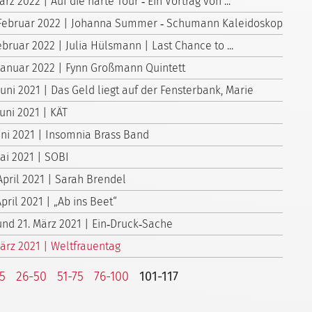
ärz 2022 | Auf die harte Tour ‑ Ein Vortrag von ...
 Februar 2022 | Johanna Summer ‑ Schumann Kaleidoskop
ebruar 2022 | Julia Hülsmann | Last Chance to ...
 Januar 2022 | Fynn Großmann Quintett
Juni 2021 | Das Geld liegt auf der Fensterbank, Marie
Juni 2021 | KÄT
Juni 2021 | Insomnia Brass Band
Mai 2021 | SOBI
April 2021 | Sarah Brendel
April 2021 | „Ab ins Beet“
 und 21. März 2021 | Ein‑Druck‑Sache
März 2021 | Weltfrauentag
25
26-50
51-75
76-100
101-117