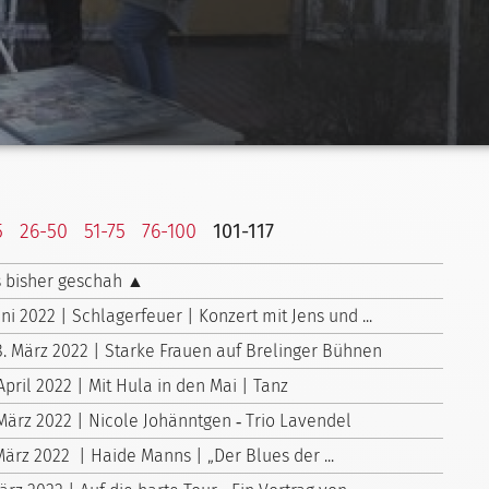
5
26-50
51-75
76-100
101-117
 bisher geschah ▲
uni 2022 | Schlagerfeuer | Konzert mit Jens und ...
8. März 2022 | Starke Frauen auf Brelinger Bühnen
April 2022 | Mit Hula in den Mai | Tanz
 März 2022 | Nicole Johänntgen ‑ Trio Lavendel
März 2022 | Haide Manns | „Der Blues der ...