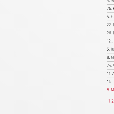
4. M
26.
5. F
22.
26. 
12. 
5. 
8. 
24. 
11. 
14.
8. 
1-