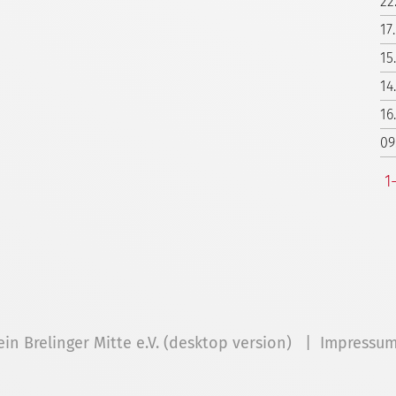
22
17
15
14
16
09
1
ein Brelinger Mitte e.V. (desktop version) |
Impressu