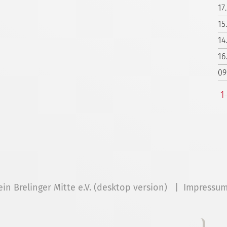
17
15
14
16
09
1
ein Brelinger Mitte e.V. (desktop version) |
Impressu