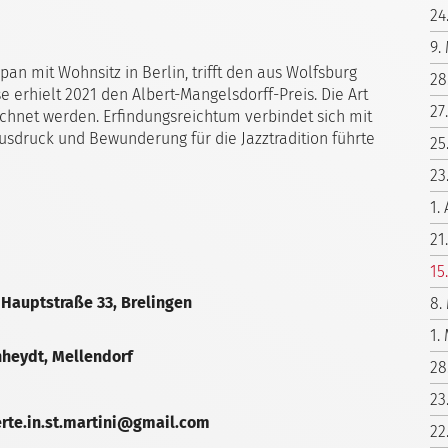
24
9.
apan mit Wohnsitz in Berlin, trifft den aus Wolfsburg
28
erhielt 2021 den Albert-Mangelsdorff-Preis. Die Art
27
chnet werden. Erfindungsreichtum verbindet sich mit
Ausdruck und Bewunderung für die Jazztradition führte
25
23
1.
21
15
, Hauptstraße 33, Brelingen
8.
1.
hheydt, Mellendorf
28
23
erte.in.st.martini@gmail.com
22