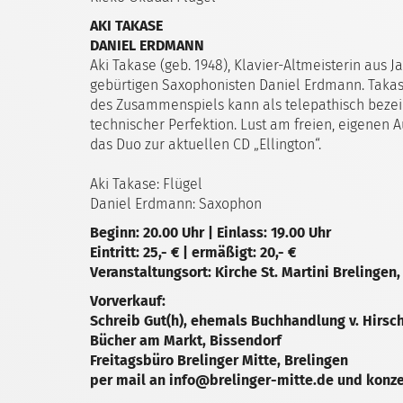
AKI TAKASE
DANIEL ERDMANN
Aki Takase (geb. 1948), Klavier-Altmeisterin aus J
gebürtigen Saxophonisten Daniel Erdmann. Takase 
des Zusammenspiels kann als telepathisch bezei
technischer Perfektion. Lust am freien, eigenen 
das Duo zur aktuellen CD „Ellington“.
Aki Takase: Flügel
Daniel Erdmann: Saxophon
Beginn: 20.00 Uhr | Einlass: 19.00 Uhr
Eintritt: 25,- € | ermäßigt: 20,- €
Veranstaltungsort: Kirche St. Martini Brelingen
Vorverkauf:
Schreib Gut(h), ehemals Buchhandlung v. Hirsc
Bücher am Markt, Bissendorf
Freitagsbüro Brelinger Mitte, Brelingen
per mail an info@brelinger-mitte.de und konz