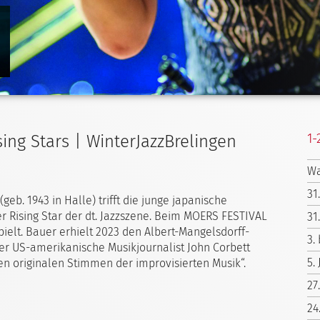
1-
ing Stars | WinterJazzBrelingen
Wa
31
eb. 1943 in Halle) trifft die junge japanische
der Rising Star der dt. Jazzszene. Beim MOERS FESTIVAL
31
ielt. Bauer erhielt 2023 den Albert-Mangelsdorff-
3.
 Der US-amerikanische Musikjournalist John Corbett
5.
en originalen Stimmen der improvisierten Musik“.
27
24