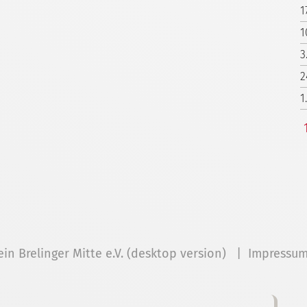
1
1
3
2
1
ein Brelinger Mitte e.V. (desktop version) |
Impressu