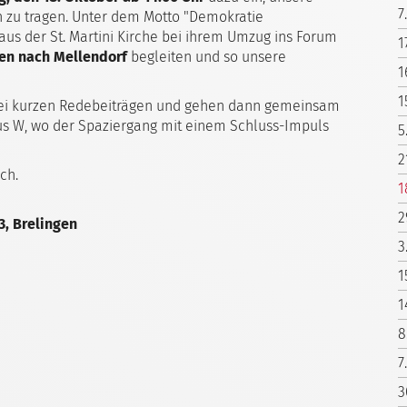
7
 zu tragen. Unter dem Motto "Demokratie
aus der St. Martini Kirche bei ihrem Umzug ins Forum
1
en nach Mellendorf
begleiten und so unsere
1
1
drei kurzen Redebeiträgen und gehen dann gemeinsam
 W, wo der Spaziergang mit einem Schluss-Impuls
5
2
ch.
1
2
3, Brelingen
3
1
1
8
7
3