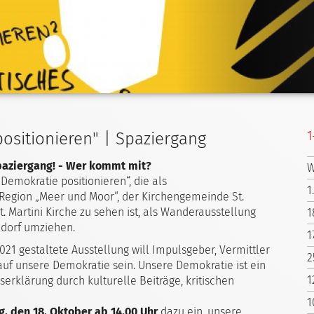
1
positionieren" | Spaziergang
paziergang! - Wer kommt mit?
W
„Demokratie positionieren“, die als
1
Region „Meer und Moor“, der Kirchengemeinde St.
t. Martini Kirche zu sehen ist, als Wanderausstellung
1
ndorf umziehen.
1
21 gestaltete Ausstellung will Impulsgeber, Vermittler
2
auf unsere Demokratie sein. Unsere Demokratie ist ein
1
serklärung durch kulturelle Beiträge, kritischen
1
g, den 18. Oktober ab 14.00 Uhr
dazu ein, unsere