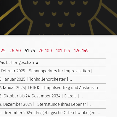
-25
26-50
51-75
76-100
101-125
126-149
as bisher geschah ▲
. Februar 2025 | Schnupperkurs für Improvisation | ...
8. Januar 2025 | Tonhallenorchester | ...
7. Januar 2025| THINK | Impulsvortrag und Austausch
5. Oktober bis 24. Dezember 2024 | Eiszeit | ...
2. Dezember 2024 | "Sternstunde ihres Lebens" | ...
0. Dezember 2024 | Erzgebirgische Ortsschwibbögen| ...