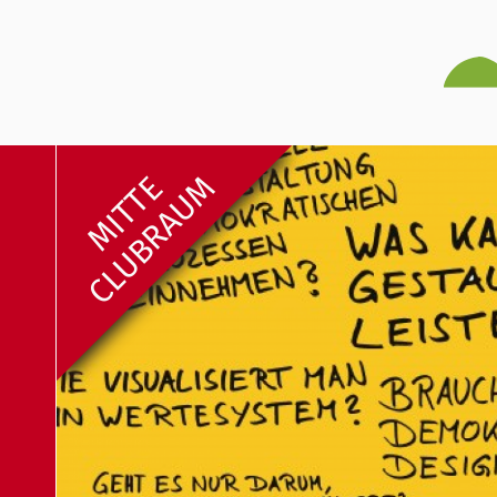
MITTE
CLUBRAUM