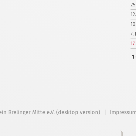
25
12
10
7.
17
1
ein Brelinger Mitte e.V. (desktop version) |
Impressu