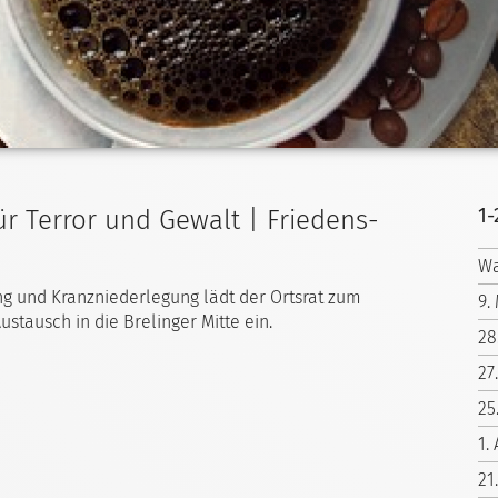
1-
ür Terror und Gewalt | Friedens-
Wa
ng und Kranzniederlegung lädt der Ortsrat zum
9.
tausch in die Brelinger Mitte ein.
28
27
25
1.
21