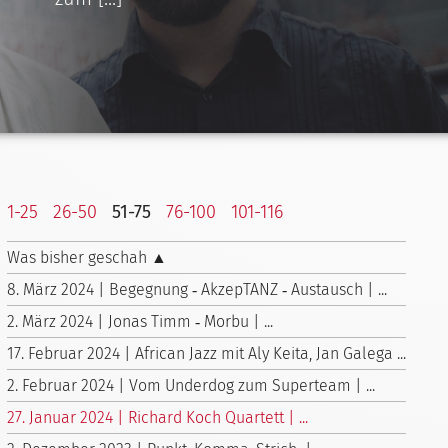
1-25
26-50
51-75
76-100
101-116
Was bisher geschah ▲
8. März 2024 | Begegnung ‑ AkzepTANZ ‑ Austausch | ...
2. März 2024 | Jonas Timm ‑ Morbu | ...
17. Februar 2024 | African Jazz mit Aly Keita, Jan Galega ...
2. Februar 2024 | Vom Underdog zum Superteam | ...
27. Januar 2024 | Richard Koch Quartett | ...