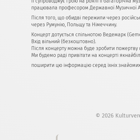
Її супроводжує грою на роялі її багаторічна
працювала професором Державної Музичної Ака
Після того, що обидві пережили через російськ
через Румунію, Польщу та Німеччину.
Концерт дотується спільнотою Ведемарк (Gem
Вхід вільний (безкоштовно).
Після концерту можна буде зробити пожертву н
Ми будемо раді привітати на концерті якнайбіл
поширити цю інформацію серед їхніх знайомих
© 2026 Kulturver