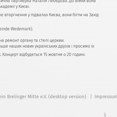
 музична партнерка Наталія Лебедєва. До війни вона
демії у Києві.
е вторгнення у підвалах Києва, вони бігли на Захід
einde Wedemark).
а ремонт органу та стелі церкви.
ьше наших нових українських друзів і просимо їх
. Концерт відбудеться 15 жовтня о 20 годині.
ein Brelinger Mitte e.V. (desktop version) |
Impressu