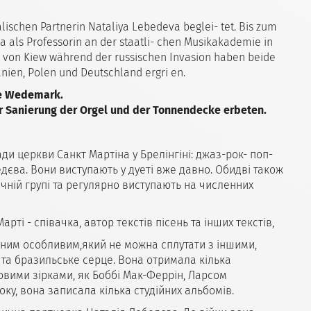
alischen Partnerin Nataliya Lebedeva beglei- tet. Bis zum
a als Professorin an der staatli- chen Musikakademie in
 von Kiew während der russischen Invasion haben beide
̈nien, Polen und Deutschland ergri en.
de Wedemark.
der Sanierung der Orgel und der Tonnendecke erbeten.
ади церкви Санкт Мартіна у Брелінгіні: джаз-рок- поп-
едєва. Вони виступають у дуеті вже давно. Обидві також
ичній групі та регулярно виступають на численних
ті - співачка, автор текстів пісень та інших текстів,
терним особливим,який не можна сплутати з іншими,
та бразильське серце. Вона отримала кілька
овими зірками, як Боббі Мак-Феррін, Ларсом
ку, вона записала кілька студійних альбомів.