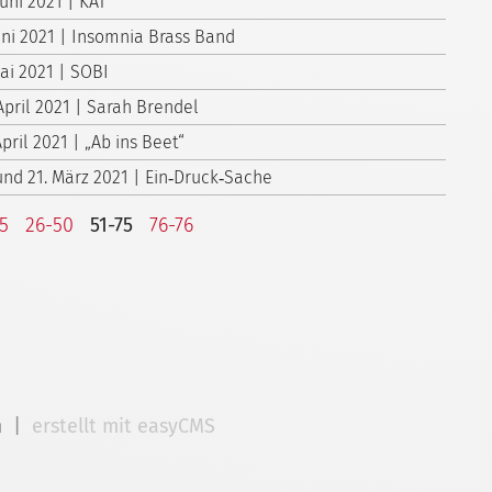
Juni 2021 | KÄT
Juni 2021 | Insomnia Brass Band
Mai 2021 | SOBI
April 2021 | Sarah Brendel
April 2021 | „Ab ins Beet“
 und 21. März 2021 | Ein‑Druck‑Sache
25
26-50
51-75
76-76
m
|
erstellt mit easyCMS