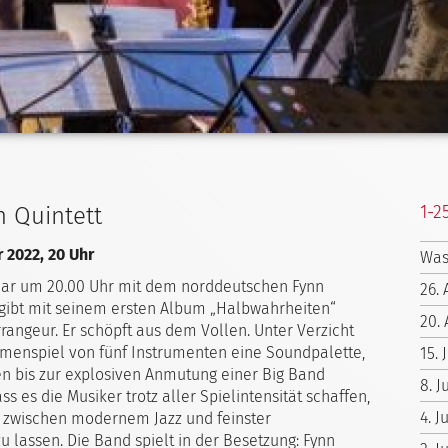
1-2
n Quintett
r 2022, 20 Uhr
Was
nuar um 20.00 Uhr mit dem norddeutschen Fynn
26.
ibt mit seinem ersten Album „Halbwahrheiten“
20. 
angeur. Er schöpft aus dem Vollen. Unter Verzicht
mmenspiel von fünf Instrumenten eine Soundpalette,
15. 
 bis zur explosiven Anmutung einer Big Band
8. J
ss es die Musiker trotz aller Spielintensität schaffen,
4. 
 zwischen modernem Jazz und feinster
 lassen. Die Band spielt in der Besetzung: Fynn