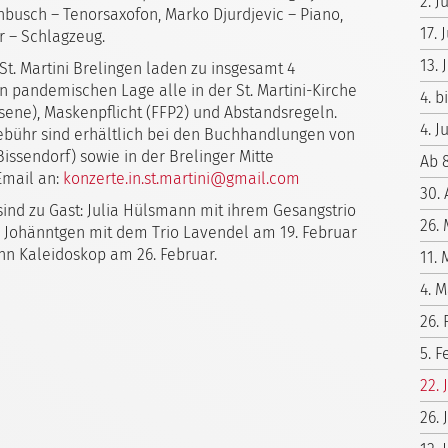
2. J
nbusch – Tenorsaxofon, Marko Djurdjevic – Piano,
17.
r – Schlagzeug.
13.
St. Martini Brelingen laden zu insgesamt 4
n pandemischen Lage alle in der St. Martini-Kirche
4. b
sene), Maskenpflicht (FFP2) und Abstandsregeln.
4. J
-Gebühr sind erhältlich bei den Buchhandlungen von
ssendorf) sowie in der Brelinger Mitte
Ab 
Email an:
konzerte.in.st.martini@gmail.com
30. 
sind zu Gast: Julia Hülsmann mit ihrem Gesangstrio
26.
e Johänntgen mit dem Trio Lavendel am 19. Februar
n Kaleidoskop am 26. Februar.
11. 
4. M
26.
5. F
22.
26. 