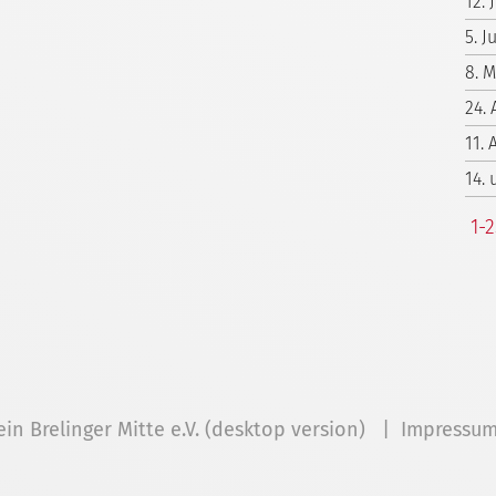
12. 
5. 
8. 
24. 
11. 
14.
1-
ein Brelinger Mitte e.V. (desktop version) |
Impressu