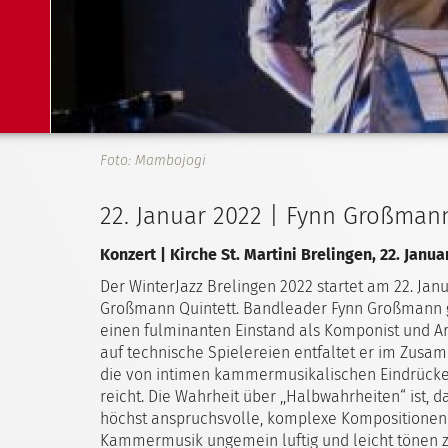
Foto: Mambojogi
22. Januar 2022 | Fynn Großman
Konzert | Kirche St. Martini Brelingen, 22. Janua
Der WinterJazz Brelingen 2022 startet am 22. Ja
Großmann Quintett. Bandleader Fynn Großmann g
einen fulminanten Einstand als Komponist und Arr
auf technische Spielereien entfaltet er im Zusa
die von intimen kammermusikalischen Eindrücken
reicht. Die Wahrheit über ,,Halbwahrheiten“ ist, da
höchst anspruchsvolle, komplexe Kompositionen
Kammermusik ungemein luftig und leicht tönen zu