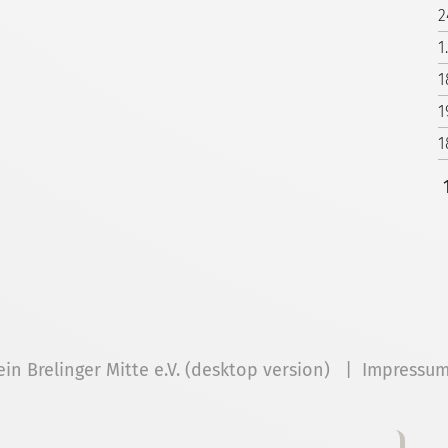
2
1
1
1
1
ein Brelinger Mitte e.V. (desktop version) |
Impressu