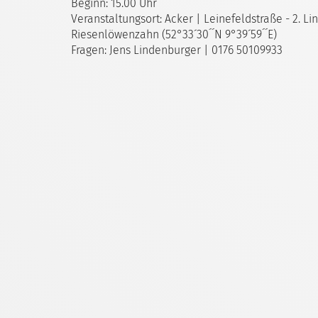
Beginn: 15.00 Uhr
Veranstaltungsort: Acker | Leinefeldstraße - 2. L
Riesenlöwenzahn (52°33´30´´N 9°39´59´´E)
Fragen: Jens Lindenburger | 0176 50109933