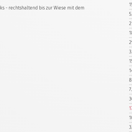
1
inks - rechtshaltend bis zur Wiese mit dem
5
2
1
2
3
1
1
8
7
3
1
1
3