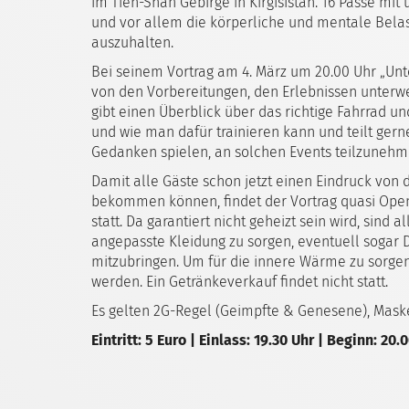
im Tien-Shan Gebirge in Kirgisistan. 16 Pässe mi
und vor allem die körperliche und mentale Bela
auszuhalten.
Bei seinem Vortrag am 4. März um 20.00 Uhr „Unt
von den Vorbereitungen, den Erlebnissen unterw
gibt einen Überblick über das richtige Fahrrad u
und wie man dafür trainieren kann und teilt gern
Gedanken spielen, an solchen Events teilzunehm
Damit alle Gäste schon jetzt einen Eindruck vo
bekommen können, findet der Vortrag quasi Open 
statt. Da garantiert nicht geheizt sein wird, sind 
angepasste Kleidung zu sorgen, eventuell sogar
mitzubringen. Um für die innere Wärme zu sorgen
werden. Ein Getränkeverkauf findet nicht statt.
Es gelten 2G-Regel (Geimpfte & Genesene), Maske
Eintritt: 5 Euro | Einlass: 19.30 Uhr | Beginn: 20.