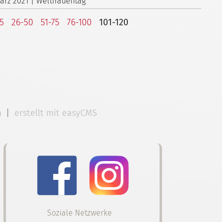
März 2021 | Weltfrauentag
25
26-50
51-75
76-100
101-120
m
|
erstellt mit easyCMS
Soziale Netzwerke