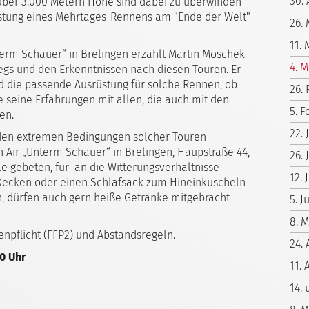
30. 
t über 3.000 Metern Höhe sind dabei zu überwinden
stung eines Mehrtages-Rennens am "Ende der Welt"
26.
11. 
erm Schauer“ in Brelingen erzählt Martin Moschek
4. M
egs und den Erkenntnissen nach diesen Touren. Er
nd die passende Ausrüstung für solche Rennen, ob
26.
e seine Erfahrungen mit allen, die auch mit den
5. F
en.
22.
n den extremen Bedingungen solcher Touren
Air „Unterm Schauer“ in Brelingen, Haupstraße 44,
26. 
alle gebeten, für an die Witterungsverhältnisse
12. 
 Decken oder einen Schlafsack zum Hineinkuscheln
, dürfen auch gern heiße Getränke mitgebracht
5. 
8. 
npflicht (FFP2) und Abstandsregeln.
24. 
00 Uhr
11. 
14.