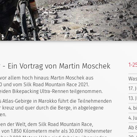
1-2
r - Ein Vortrag von Martin Moschek
ht vor allem hoch hinaus: Martin Moschek aus
Was
0 und vom Silk Road Mountain Race 2021.
17.
eiden Bikepacking Ultra-Rennen teilgenommen.
13.
s Atlas-Gebirge in Marokko führt die Teilnehmenden
 kreuz und quer durch die Berge, in abgelegene
4. b
en.
4. J
en der Welt, dem Silk Road Mountain Race,
Ab 
e von 1.850 Kilometern mehr als 30.000 Höhenmeter