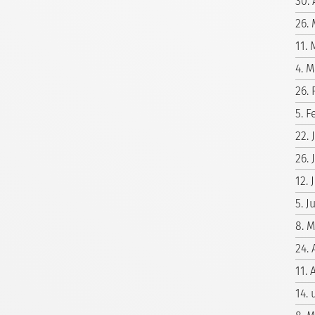
30. 
26.
11. 
4. M
26.
5. F
22.
26. 
12. 
5. 
8. 
24. 
11. 
14.