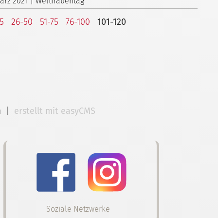
März 2021 | Weltfrauentag
25
26-50
51-75
76-100
101-120
m
|
erstellt mit easyCMS
Soziale Netzwerke