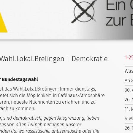
1-2
| Wahl.Lokal.Brelingen | Demokratie
Was
ur Bundestagswahl
Ab 
et das Wahl.Lokal.Brelingen: Immer dienstags,
30. 
ietet sich die Möglichkeit, in Caféhaus-Atmosphäre
26.
eren, neueste Nachrichten zu erfahren und zu
präch zu kommen.
11. 
er, sind demokratisch, gegen Ausgrenzung, lieben
4. M
eses von allen Teilnehmer*innen unserer
26.
den da, wo rassistische, antisemitische oder die