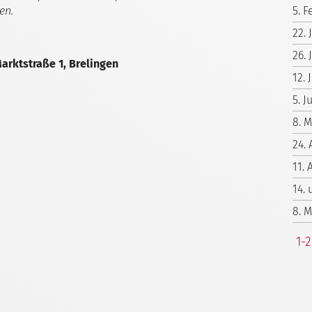
en.
5. F
22.
26. 
arktstraße 1, Brelingen
12. 
5. 
8. 
24. 
11. 
14.
8. 
1-