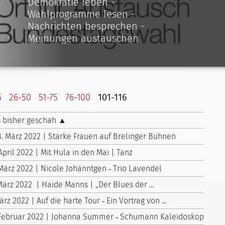
Demokratie leben -
Wahlprogramme lesen -
Nachrichten besprechen -
Meinungen austauschen
5
26-50
51-75
76-100
101-116
 bisher geschah ▲
8. März 2022 | Starke Frauen auf Brelinger Bühnen
April 2022 | Mit Hula in den Mai | Tanz
 März 2022 | Nicole Johänntgen ‑ Trio Lavendel
März 2022 | Haide Manns | „Der Blues der ...
ärz 2022 | Auf die harte Tour ‑ Ein Vortrag von ...
 Februar 2022 | Johanna Summer ‑ Schumann Kaleidoskop