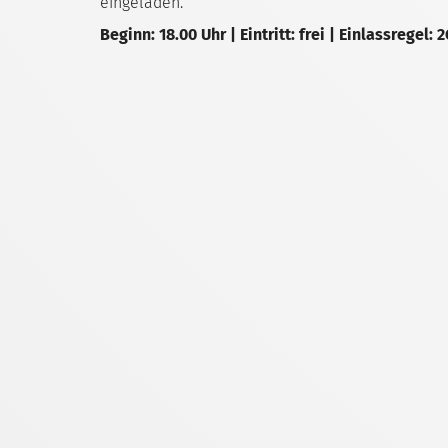
eingeladen.
Beginn: 18.00 Uhr | Eintritt: frei | Einlassregel: 