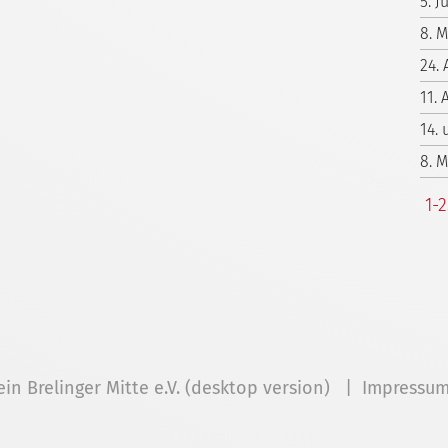
5. 
8. 
24. 
11. 
14.
8. 
1-
ein Brelinger Mitte e.V. (desktop version) |
Impressu