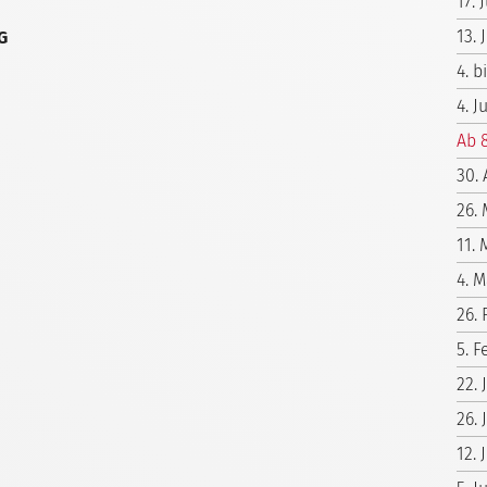
17.
13.
2G
4. b
4. J
Ab 
30. 
26.
11. 
4. M
26.
5. F
22.
26. 
12. 