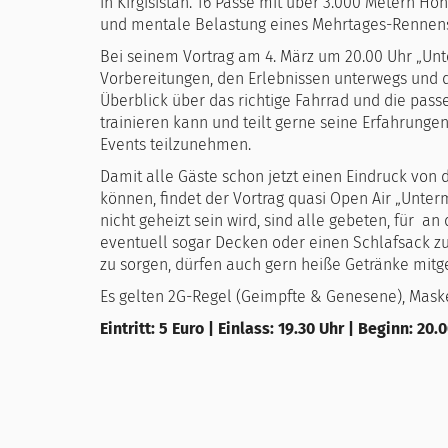
in Kirgisistan. 16 Pässe mit über 3.000 Metern H
und mentale Belastung eines Mehrtages-Rennens
Bei seinem Vortrag am 4. März um 20.00 Uhr „Un
Vorbereitungen, den Erlebnissen unterwegs und d
Überblick über das richtige Fahrrad und die pas
trainieren kann und teilt gerne seine Erfahrunge
Events teilzunehmen.
Damit alle Gäste schon jetzt einen Eindruck v
können, findet der Vortrag quasi Open Air „Unterm
nicht geheizt sein wird, sind alle gebeten, für a
eventuell sogar Decken oder einen Schlafsack z
zu sorgen, dürfen auch gern heiße Getränke mitge
Es gelten 2G-Regel (Geimpfte & Genesene), Maske
Eintritt: 5 Euro | Einlass: 19.30 Uhr | Beginn: 20.