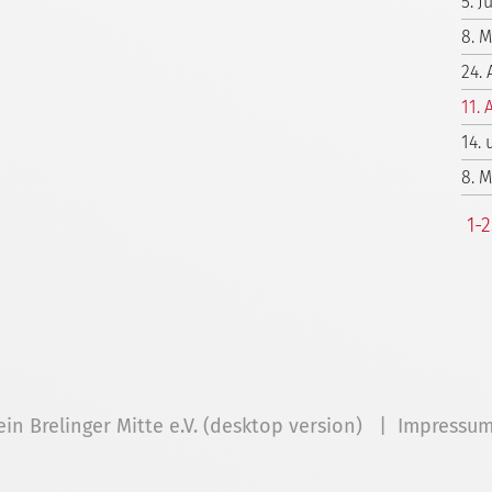
5. 
8. 
24. 
11. 
14.
8. 
1-
ein Brelinger Mitte e.V. (desktop version) |
Impressu