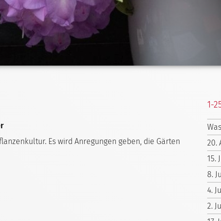
1-2
r
Was
flanzenkultur. Es wird Anregungen geben, die Gärten
20. 
15. 
8. J
4. 
2. J