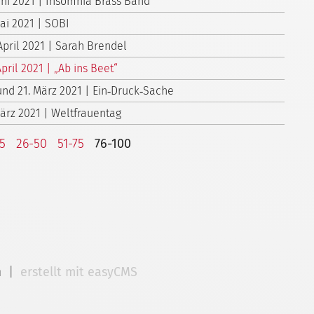
Juni 2021 | Insomnia Brass Band
Mai 2021 | SOBI
April 2021 | Sarah Brendel
April 2021 | „Ab ins Beet“
 und 21. März 2021 | Ein‑Druck‑Sache
März 2021 | Weltfrauentag
25
26-50
51-75
76-100
m
|
erstellt mit easyCMS