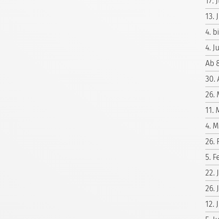
17.
13.
4. b
4. J
Ab 
30. 
26.
11. 
4. M
26.
5. F
22.
26. 
12. 