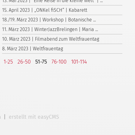
13. Mai 2023 | "Eine Reise in die kleine Welt" | ...
15. April 2023 | „ONKel fiSCH“ | Kabarett
18./19. März 2023 | Workshop | Botanische ...
11. März 2023 | WinterJazzBrelingen | Maria ...
10. März 2023 | Filmabend zum Weltfrauentag
8. März 2023 | Weltfrauentag
1-25
26-50
51-75
76-100
101-114
m
|
erstellt mit easyCMS