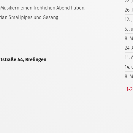
22.
Musikern einen fröhlichen Abend haben.
26. 
rian Smallpipes und Gesang
12. 
5. 
8. 
24. 
11. 
tstraße 44, Brelingen
14.
8. 
1-