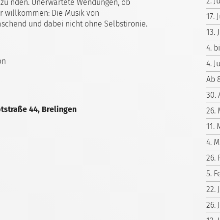
2. J
nzu nden. Unerwartete Wendungen, ob
er willkommen: Die Musik von
17.
schend und dabei nicht ohne Selbstironie.
13.
4. b
on
4. J
Ab 
30. 
tstraße 44, Brelingen
26.
11. 
4. M
26.
5. F
22.
26. 