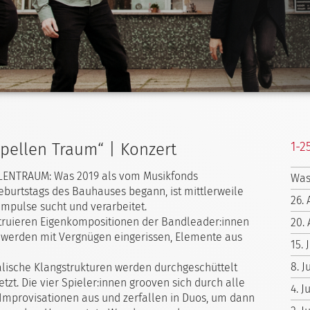
1-2
pellen Traum“ | Konzert
LENTRAUM: Was 2019 als vom Musikfonds
Was
eburtstags des Bauhauses begann, ist mittlerweile
26.
Impulse sucht und verarbeitet.
struieren Eigenkompositionen der Bandleader:innen
20. 
 werden mit Vergnügen eingerissen, Elemente aus
15. 
8. J
lische Klangstrukturen werden durchgeschüttelt
t. Die vier Spieler:innen grooven sich durch alle
4. 
Improvisationen aus und zerfallen in Duos, um dann