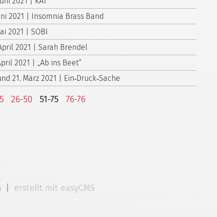
Juni 2021 | KÄT
Juni 2021 | Insomnia Brass Band
Mai 2021 | SOBI
April 2021 | Sarah Brendel
April 2021 | „Ab ins Beet“
 und 21. März 2021 | Ein‑Druck‑Sache
25
26-50
51-75
76-76
m
|
erstellt mit easyCMS