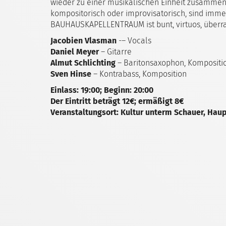
wieder zu einer musikalischen Einheit zusamme
kompositorisch oder improvisatorisch, sind imm
BAUHAUSKAPELLENTRAUM ist bunt, virtuos, überra
Jacobien Vlasman
-– Vocals
Daniel Meyer
– Gitarre
Almut Schlichting
– Baritonsaxophon, Kompositi
Sven Hinse
– Kontrabass, Komposition
Einlass: 19:00; Beginn: 20:00
Der Eintritt beträgt 12€; ermäßigt 8€
Veranstaltungsort: Kultur unterm Schauer, Haup