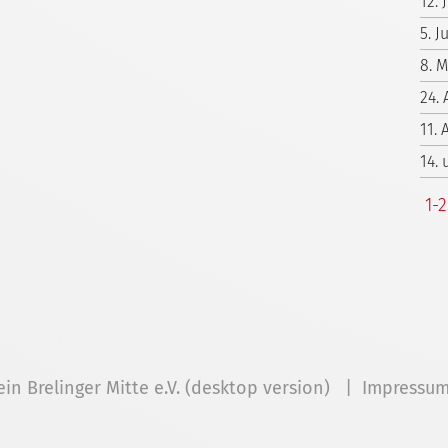
12. 
5. 
8. 
24. 
11. 
14.
1-
ein Brelinger Mitte e.V. (desktop version) |
Impressu