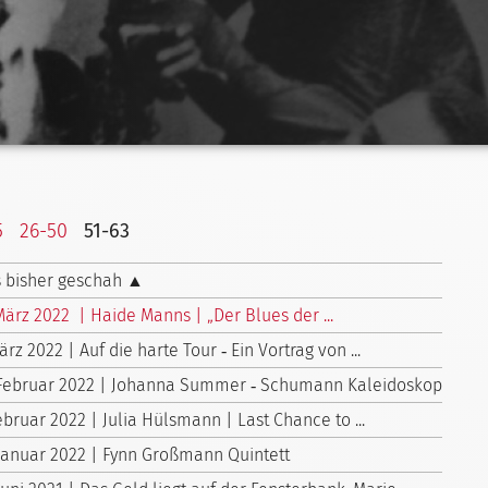
5
26-50
51-63
 bisher geschah ▲
März 2022 | Haide Manns | „Der Blues der ...
ärz 2022 | Auf die harte Tour ‑ Ein Vortrag von ...
 Februar 2022 | Johanna Summer ‑ Schumann Kaleidoskop
ebruar 2022 | Julia Hülsmann | Last Chance to ...
 Januar 2022 | Fynn Großmann Quintett