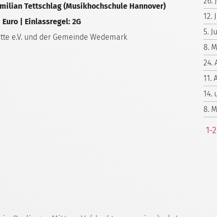
26. 
milian Tettschlag (Musikhochschule Hannover)
12. 
5 Euro | Einlassregel: 2G
5. 
Mitte e.V. und der Gemeinde Wedemark
8. 
24. 
11. 
14.
8. 
1-