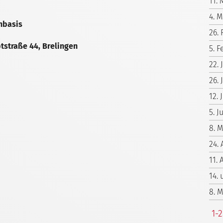
11. 
4. M
enbasis
26.
tstraße 44, Brelingen
5. F
22.
26. 
12. 
5. 
8. 
24. 
11. 
14.
8. 
1-