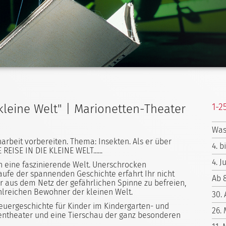
1-2
 kleine Welt" | Marionetten-Theater
Was
narbeit vorbereiten. Thema: Insekten. Als er über
4. b
REISE IN DIE KLEINE WELT......
4. J
n eine faszinierende Welt. Unerschrocken
aufe der spannenden Geschichte erfahrt Ihr nicht
Ab 
er aus dem Netz der gefährlichen Spinne zu befreien,
hlreichen Bewohner der kleinen Welt.
30. 
euergeschichte für Kinder im Kindergarten- und
26.
ttentheater und eine Tierschau der ganz besonderen