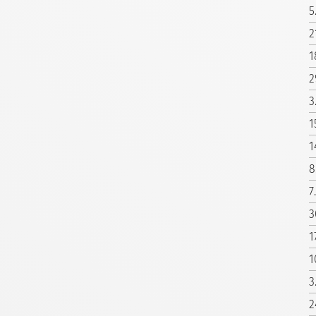
5
2
1
2
3
1
1
8
7
3
1
1
3
2