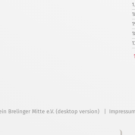
1
1
1
1
1
ein Brelinger Mitte e.V. (desktop version) |
Impressu