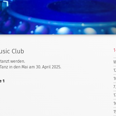
1
usic Club
etanzt werden.
W
Tanz in den Mai am 30. April 2025.
1
1
e 1
7
1
1
1