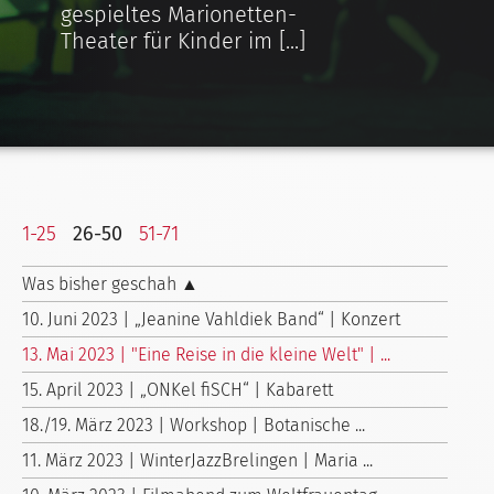
gespieltes Marionetten-
Theater für Kinder im [...]
1-25
26-50
51-71
Was bisher geschah ▲
10. Juni 2023 | „Jeanine Vahldiek Band“ | Konzert
13. Mai 2023 | "Eine Reise in die kleine Welt" | ...
15. April 2023 | „ONKel fiSCH“ | Kabarett
18./19. März 2023 | Workshop | Botanische ...
11. März 2023 | WinterJazzBrelingen | Maria ...