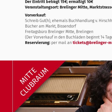
Der Eintritt beträgt 15€; ermäßigt 10€
Veranstaltungsort: Brelinger Mitte, Marktstrass
Vorverkauf:
Schreib Gut(h), ehemals Buchhandlung v. Hirschh
Bücher am Markt, Bissendorf
Freitagsbüro Brelinger Mitte, Brelingen
(Der Vorverkauf in den Buchläden beginnt 14 Tag
Reservierung:
per mail an
tickets@brelinger-m
MITTE
CLUBRAUM